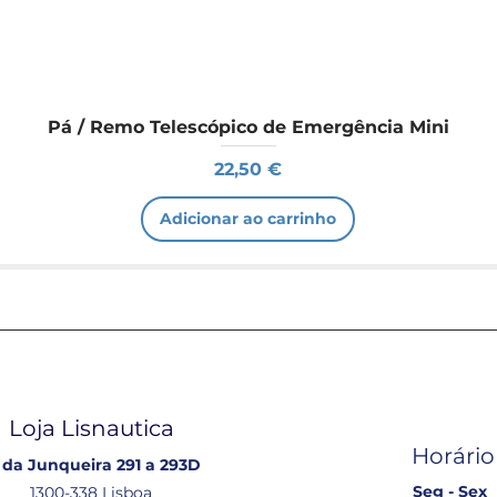
Pá / Remo Telescópico de Emergência Mini
Preço
22,50 €
Adicionar ao carrinho
Loja Lisnautica
Horário
 da Junqueira 291 a 293D
Seg - Sex
1300-338 Lisboa