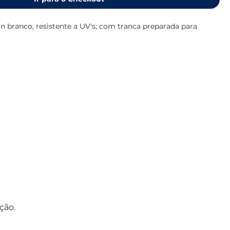
n branco, resistente a UV's; com tranca preparada para
: 320 x 280 mm
 295 x 210 mm
ção.