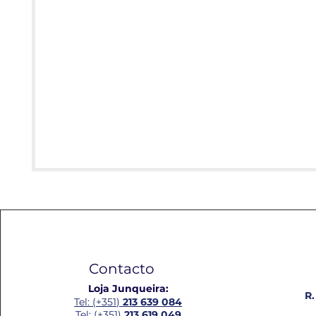
Contacto
Loja Junqueira:
R.
Tel: (+351)
213 639 084
Tel: (+351)
213 619 049