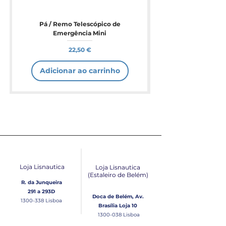
Pá / Remo Telescópico de
Emergência Mini
Preço
22,50 €
Adicionar ao carrinho
Loja Lisnautica
Loja Lisnautica
(Estaleiro de Belém​)
R. da Junqueira
291 a 293D
Doca de Belém, Av.
1300-338
Lisboa
Brasília Loja 10
1300-038
Lisboa