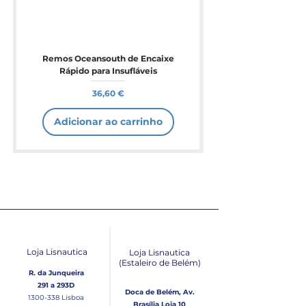
Remos Oceansouth de Encaixe
Rápido para Insufláveis
Preço
36,60 €
Adicionar ao carrinho
Loja Lisnautica
Loja Lisnautica
(Estaleiro de Belém​)
R. da Junqueira
291 a 293D
Doca de Belém, Av.
1300-338
Lisboa
Brasília Loja 10