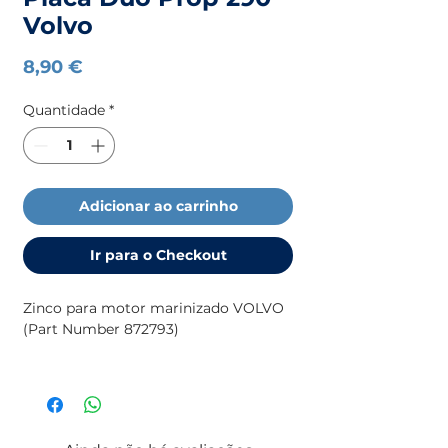
Volvo
Preço
8,90 €
Quantidade
*
Adicionar ao carrinho
Ir para o Checkout
Zinco para motor marinizado VOLVO
(Part Number 872793)
Para mais informação sobre ânodos
(medidas, motores, etc), consulte
o
catálogo da
TECNOSEAL