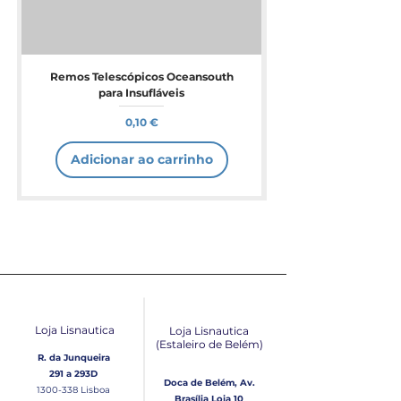
Remos Telescópicos Oceansouth
para Insufláveis
Preço
0,10 €
Adicionar ao carrinho
Loja Lisnautica
Loja Lisnautica
(Estaleiro de Belém​)
R. da Junqueira
291 a 293D
Doca de Belém, Av.
1300-338
Lisboa
Brasília Loja 10