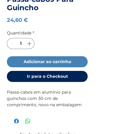
Guincho
Preço
24,60 €
Quantidade
*
Adicionar ao carrinho
Ir para o Checkout
Passa-cabos em alumínio para
guinchos com 30 cm de
comprimento, novo na embalagem
original. Ideal para guinchos
montados atrás de anteparas, para-
choques e similares, permite controlar
em segurança os movimentos de