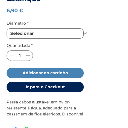
Preço
6,90 €
Diâmetro
*
Quantidade
*
Adicionar ao carrinho
Ir para o Checkout
Passa cabos ajustável em nylon,
resistente à água, adequado para a
passagem de fios elétricos. Disponível
em dois tamanhos: para cabos de 4 a
8 mm ou de 6 a 12 mm