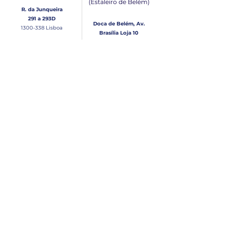
(Estaleiro de Belém​)
R. da Junqueira
291 a 293D
Doca de Belém, Av.
1300-338
Lisboa
Brasília Loja 10
1300-038
Lisboa
Contacto
Horário
Loja Junqueira:
Seg - Sex
Tel: (+351)
213 639 084
9:00 - 13:00 | 14:30 - 18:00
Tel: (+351)
213 619 049
Chamada para a rede
Sábado (Unicamente na
loja da Junqueira)
fixa nacional
9:00 - 13:00
Loja Estaleiro de Belém:
Domingo
Tel: (+351)
939 926 305
Fechado
Email