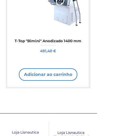
T-Top "Bimini" Anodizado 1400 mm
Preço
491,40 €
Adicionar ao carrinho
Loja Lisnautica
Loja Lisnautica