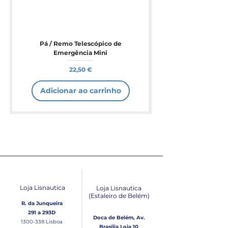
Pá / Remo Telescópico de
Emergência Mini
Preço
22,50 €
Adicionar ao carrinho
Loja Lisnautica
Loja Lisnautica
(Estaleiro de Belém​)
R. da Junqueira
291 a 293D
Doca de Belém, Av.
1300-338
Lisboa
Brasília Loja 10