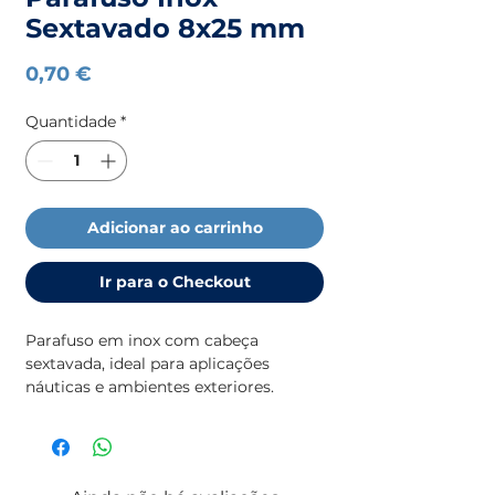
Sextavado 8x25 mm
Preço
0,70 €
Quantidade
*
Adicionar ao carrinho
Ir para o Checkout
Parafuso em inox com cabeça
sextavada, ideal para aplicações
náuticas e ambientes exteriores.
Dimensão:
8 x 25 mm
. Alta resistência
à corrosão, garantindo durabilidade e
segurança em fixações expostas a
ambientes marítimos.