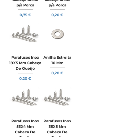
p/a Porca
p/a Porca
Preço
Preço
0,75 €
0,20 €
Parafusos Inox
Anilha Estreita
19X5 Mm Cabeça
10 Mm
De Queijo
Preço
0,20 €
Preço
0,20 €
Parafusos Inox
Parafusos Inox
53X4 Mm
35X5 Mm
Cabeça De
Cabeça De