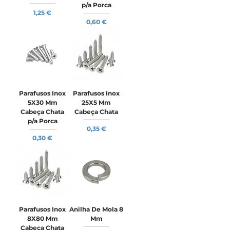
p/a Porca
Preço
1,25 €
Preço
0,60 €
Parafusos Inox
Parafusos Inox
5X30 Mm
25X5 Mm
Cabeça Chata
Cabeça Chata
p/a Porca
Preço
0,35 €
Preço
0,30 €
Parafusos Inox
Anilha De Mola 8
8X80 Mm
Mm
Cabeça Chata