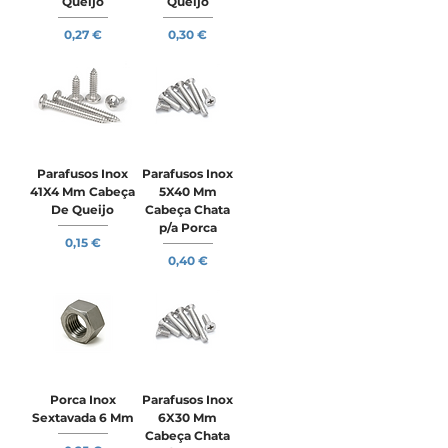
Queijo
Queijo
Preço
Preço
0,27 €
0,30 €
Parafusos Inox
Parafusos Inox
41X4 Mm Cabeça
5X40 Mm
De Queijo
Cabeça Chata
p/a Porca
Preço
0,15 €
Preço
0,40 €
Porca Inox
Parafusos Inox
Sextavada 6 Mm
6X30 Mm
Cabeça Chata