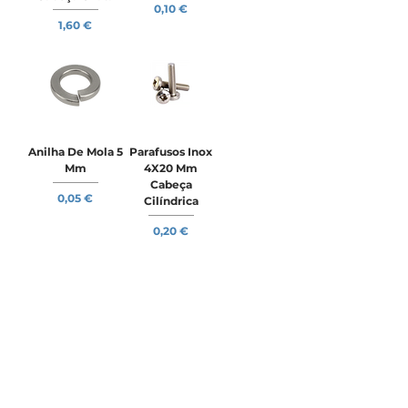
Preço
0,10 €
Preço
1,60 €
Anilha De Mola 5
Parafusos Inox
Mm
4X20 Mm
Cabeça
Preço
0,05 €
Cilíndrica
Preço
0,20 €
Ver mais