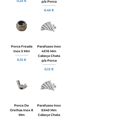
Preço
0,25 €
p/a Porca
Preço
0,45 €
Porca Freada
Parafusos Inox
Inox 5 Mm
4X16 Mm
Cabeça Chata
Preço
0,15 €
p/a Porca
Preço
0,12 €
Porca De
Parafusos Inox
Orelhas Inox 8
6X40 Mm
Mm
Cabeça Chata