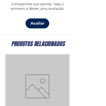
Compartilhe sua opinião. Seja o
Carga máxima: 10A por linha (com
primeiro a deixar uma avaliação.
disjuntor)
Resistente à água, ideal para
ambientes náuticos.
Avaliar
PRODUTOS RELACIONADOS