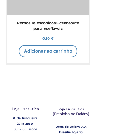
Remos Telescópicos Oceansouth
para Insufláveis
Preço
0,10 €
Adicionar ao carrinho
Loja Lisnautica
Loja Lisnautica
(Estaleiro de Belém​)
R. da Junqueira
291 a 293D
Doca de Belém, Av.
1300-338
Lisboa
Brasília Loja 10