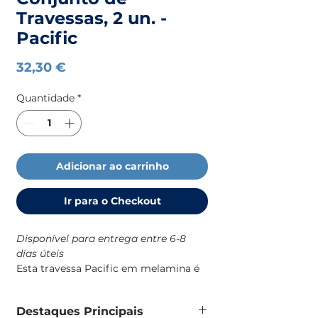
Travessas, 2 un. -
Pacific
Preço
32,30 €
Quantidade
*
Adicionar ao carrinho
Ir para o Checkout
Disponível para entrega entre 6-8
dias úteis
Esta travessa Pacific em melamina é
uma solução prática e resistente para
o dia a dia a bordo, com um design
Destaques Principais
robusto e de identidade náutica que