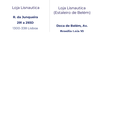
Loja Lisnautica
Loja Lisnautica
(Estaleiro de Belém​)
R. da Junqueira
291 a 293D
Doca de Belém, Av.
1300-338
Lisboa
Brasília Loja 10
1300-038
Lisboa
Contacto
Horário
Loja Junqueira:
Seg - Sex
Tel: (+351)
213 639 084
9:00 - 13:00 | 14:30 - 18:00
Tel: (+351)
213 619 049
Chamada para a rede
Sábado (Unicamente na
loja da Junqueira)
fixa nacional
9:00 - 13:00
Loja Estaleiro de Belém:
Domingo
Tel: (+351)
939 926 305
Fechado