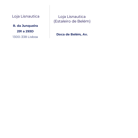
Loja Lisnautica
Loja Lisnautica
(Estaleiro de Belém​)
R. da Junqueira
291 a 293D
Doca de Belém, Av.
1300-338
Lisboa
Brasília Loja 10
1300-038
Lisboa
Contacto
Horário
Loja Junqueira:
Seg - Sex
Tel: (+351)
213 639 084
9:00 - 13:00 | 14:30 - 18:00
Tel: (+351)
213 619 049
Chamada para a rede
Sábado (Unicamente na
loja da Junqueira)
fixa nacional
9:00 - 13:00
Loja Estaleiro de Belém:
Domingo
Tel: (+351)
939 926 305
Fechado