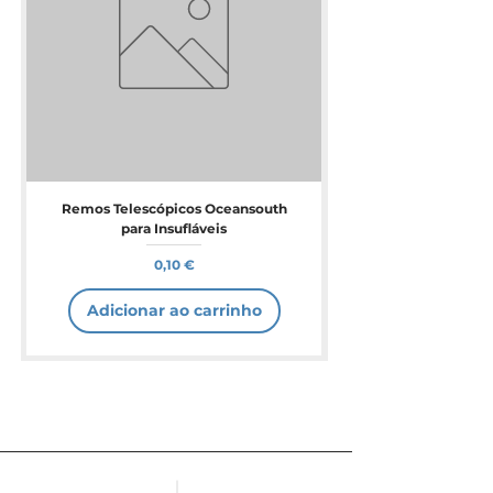
Remos Telescópicos Oceansouth
para Insufláveis
Preço
0,10 €
Adicionar ao carrinho