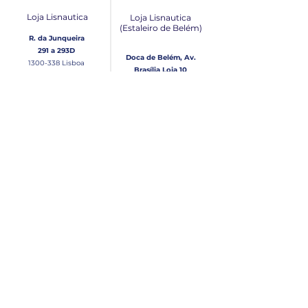
Loja Lisnautica
Loja Lisnautica
(Estaleiro de Belém​)
R. da Junqueira
291 a 293D
Doca de Belém, Av.
1300-338
Lisboa
Brasília Loja 10
1300-038
Lisboa
Contacto
Horário
Loja Junqueira:
Seg - Sex
Tel: (+351)
213 639 084
9:00 - 13:00 | 14:30 - 18:00
Tel: (+351)
213 619 049
Chamada para a rede
Sábado (Unicamente na
loja da Junqueira)
fixa nacional
9:00 - 13:00
Loja Estaleiro de Belém:
Domingo
Tel: (+351)
939 926 305
Fechado