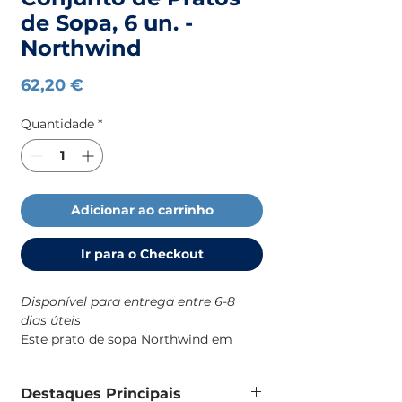
de Sopa, 6 un. -
Northwind
Preço
62,20 €
Quantidade
*
Adicionar ao carrinho
Ir para o Checkout
Disponível para entrega entre 6-8
dias úteis
Este prato de sopa Northwind em
melamina é uma solução prática e
resistente para o dia a dia a bordo,
Destaques Principais
com um design robusto e de