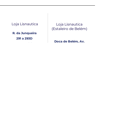
Loja Lisnautica
Loja Lisnautica
(Estaleiro de Belém​)
R. da Junqueira
291 a 293D
Doca de Belém, Av.
1300-338
Lisboa
Brasília Loja 10
1300-038
Lisboa
Contacto
Horário
Loja Junqueira:
Seg - Sex
Tel: (+351)
213 639 084
9:00 - 13:00 | 14:30 - 18:00
Tel: (+351)
213 619 049
Chamada para a rede
Sábado (Unicamente na
loja da Junqueira)
fixa nacional
9:00 - 13:00
Loja Estaleiro de Belém:
Domingo
Tel: (+351)
939 926 305
Fechado