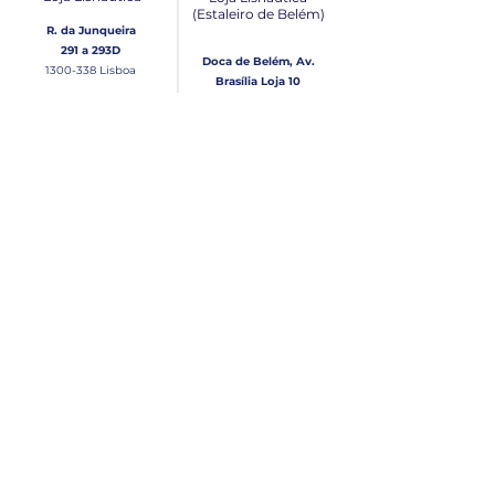
(Estaleiro de Belém​)
R. da Junqueira
291 a 293D
Doca de Belém, Av.
1300-338
Lisboa
Brasília Loja 10
1300-038
Lisboa
Contacto
Horário
Loja Junqueira:
Seg - Sex
Tel: (+351)
213 639 084
9:00 - 13:00 | 14:30 - 18:00
Tel: (+351)
213 619 049
Chamada para a rede
Sábado (Unicamente na
loja da Junqueira)
fixa nacional
9:00 - 13:00
Loja Estaleiro de Belém:
Domingo
Tel: (+351)
939 926 305
Fechado
Email