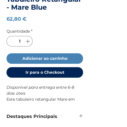
- Mare Blue
Preço
62,80 €
Quantidade
*
Adicionar ao carrinho
Ir para o Checkout
Disponível para entrega entre 6-8
dias úteis
Este tabuleiro retangular Mare em
melamina é uma solução prática e
resistente para o dia a dia a bordo,
Destaques Principais
com um design robusto e de
identidade náutica que combina com
Tabuleiro retangular em melamina