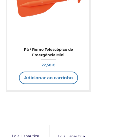
Pá / Remo Telescópico de
Emergência Mini
Preço
22,50 €
Adicionar ao carrinho
Loja Lisnautica
Loja Lisnautica