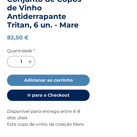
de Vinho
Antiderrapante
Tritan, 6 un. - Mare
Preço
82,50 €
Quantidade
*
Adicionar ao carrinho
Ir para o Checkout
Disponível para entrega entre 6-8
dias úteis
Este copo de vinho da coleção Mare
da Marine Business foi desenhado
especificamente para o dia a dia a