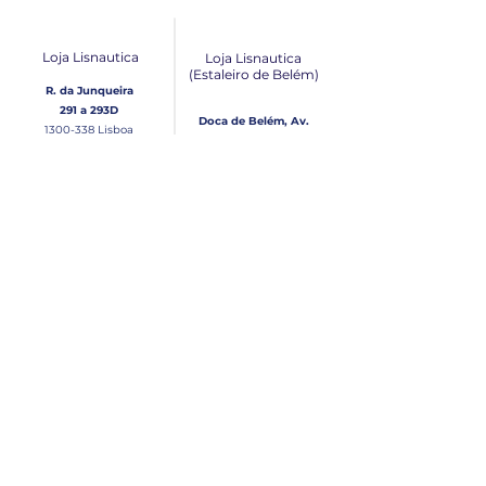
Loja Lisnautica
Loja Lisnautica
(Estaleiro de Belém​)
R. da Junqueira
291 a 293D
Doca de Belém, Av.
1300-338
Lisboa
Brasília Loja 10
1300-038
Lisboa
Contacto
Horário
Loja Junqueira:
Seg - Sex
Tel: (+351)
213 639 084
9:00 - 13:00 | 14:30 - 18:00
Tel: (+351)
213 619 049
Chamada para a rede
Sábado (Unicamente na
loja da Junqueira)
fixa nacional
9:00 - 13:00
Loja Estaleiro de Belém:
Domingo
Tel: (+351)
939 926 305
Fechado