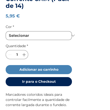
de 14)
Preço
5,95 €
Cor
*
Quantidade
*
Adicionar ao carrinho
Ir para o Checkout
Marcadores coloridos ideais para
controlar facilmente a quantidade de
corrente largada durante o fundeio.
Uma solução prática e eficiente para