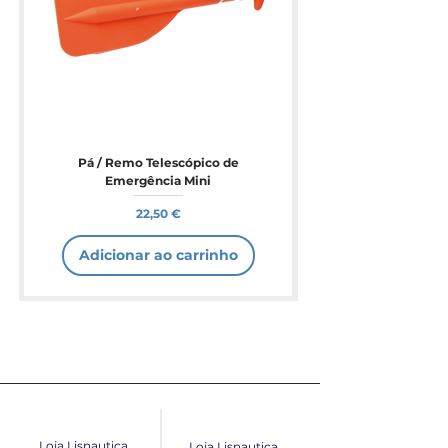
Pá / Remo Telescópico de
Emergência Mini
Preço
22,50 €
Adicionar ao carrinho
Loja Lisnautica
Loja Lisnautica