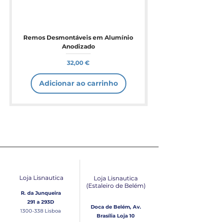
Remos Desmontáveis em Alumínio
Anodizado
Preço
32,00 €
Adicionar ao carrinho
Loja Lisnautica
Loja Lisnautica
(Estaleiro de Belém​)
R. da Junqueira
291 a 293D
Doca de Belém, Av.
1300-338
Lisboa
Brasília Loja 10