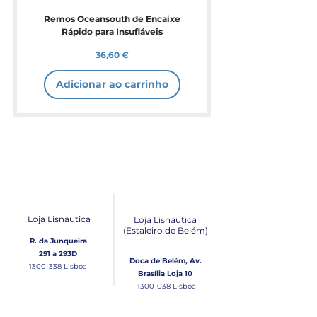
Remos Oceansouth de Encaixe
Rápido para Insufláveis
Preço
36,60 €
Adicionar ao carrinho
Loja Lisnautica
Loja Lisnautica
(Estaleiro de Belém​)
R. da Junqueira
291 a 293D
Doca de Belém, Av.
1300-338
Lisboa
Brasília Loja 10
1300-038
Lisboa