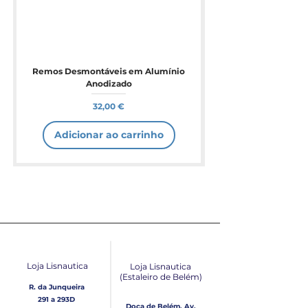
Remos Desmontáveis em Alumínio
Anodizado
Preço
32,00 €
Adicionar ao carrinho
Loja Lisnautica
Loja Lisnautica
(Estaleiro de Belém​)
R. da Junqueira
291 a 293D
Doca de Belém, Av.