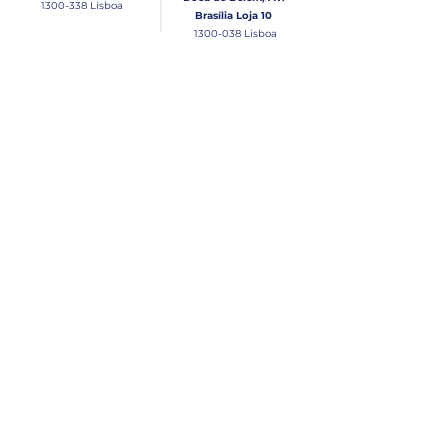
1300-338
Lisboa
Brasília Loja 10
1300-038
Lisboa
Contacto
Horário
Loja Junqueira:
Seg - Sex
Tel: (+351)
213 639 084
9:00 - 13:00 | 14:30 - 18:00
Tel: (+351)
213 619 049
Chamada para a rede
Sábado (Unicamente na
loja da Junqueira)
fixa nacional
9:00 - 13:00
Loja Estaleiro de Belém:
Domingo
Tel: (+351)
939 926 305
Fechado
Email
lisnautica@gmail.com