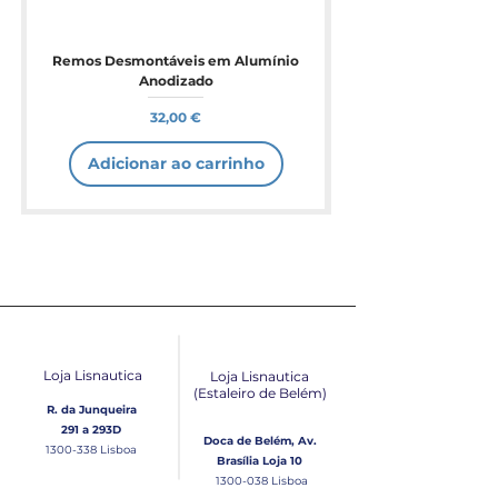
Remos Desmontáveis em Alumínio
Anodizado
Preço
32,00 €
Adicionar ao carrinho
Loja Lisnautica
Loja Lisnautica
(Estaleiro de Belém​)
R. da Junqueira
291 a 293D
Doca de Belém, Av.
1300-338
Lisboa
Brasília Loja 10
1300-038
Lisboa