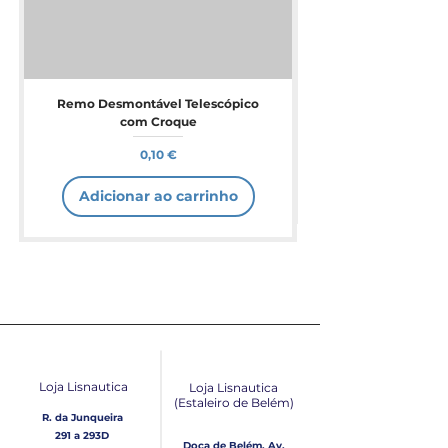
Remo Desmontável Telescópico
com Croque
Preço
0,10 €
Adicionar ao carrinho
Loja Lisnautica
Loja Lisnautica
(Estaleiro de Belém​)
R. da Junqueira
291 a 293D
Doca de Belém, Av.