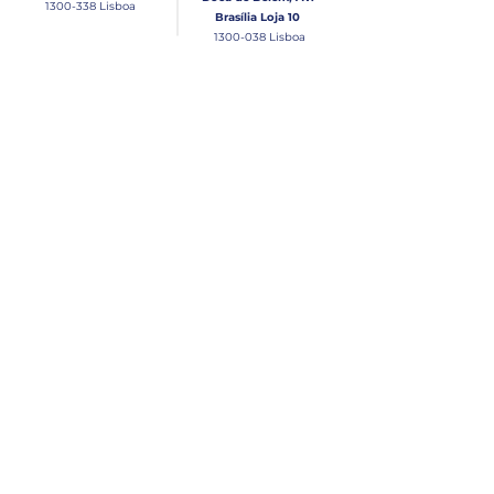
1300-338
Lisboa
Brasília Loja 10
1300-038
Lisboa
Contacto
Horário
Loja Junqueira:
Seg - Sex
Tel: (+351)
213 639 084
9:00 - 13:00 | 14:30 - 18:00
Tel: (+351)
213 619 049
Chamada para a rede
Sábado (Unicamente na
loja da Junqueira)
fixa nacional
9:00 - 13:00
Loja Estaleiro de Belém:
Domingo
Tel: (+351)
939 926 305
Fechado
Email
lisnautica@gmail.com