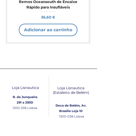
Remos Oceansouth de Encaixe
Rápido para Insufláveis
Preço
36,60 €
Adicionar ao carrinho
Loja Lisnautica
Loja Lisnautica
(Estaleiro de Belém​)
R. da Junqueira
291 a 293D
Doca de Belém, Av.
1300-338
Lisboa
Brasília Loja 10
1300-038
Lisboa