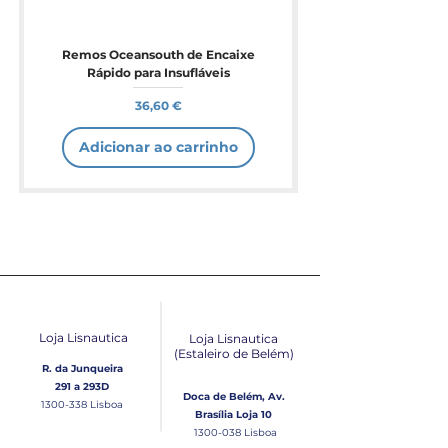
Remos Oceansouth de Encaixe
Rápido para Insufláveis
Preço
36,60 €
Adicionar ao carrinho
Loja Lisnautica
Loja Lisnautica
(Estaleiro de Belém​)
R. da Junqueira
291 a 293D
Doca de Belém, Av.
1300-338
Lisboa
Brasília Loja 10
1300-038
Lisboa