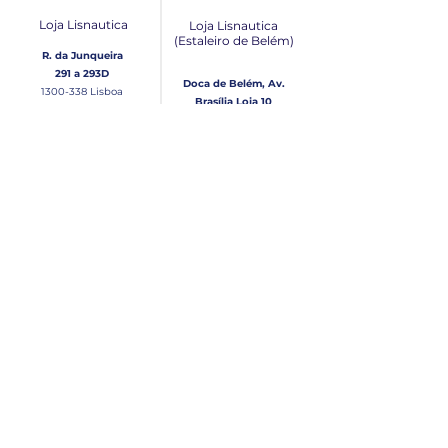
Loja Lisnautica
Loja Lisnautica
(Estaleiro de Belém​)
R. da Junqueira
291 a 293D
Doca de Belém, Av.
1300-338
Lisboa
Brasília Loja 10
1300-038
Lisboa
Contacto
Horário
Loja Junqueira:
Seg - Sex
Tel: (+351)
213 639 084
9:00 - 13:00 | 14:30 - 18:00
Tel: (+351)
213 619 049
Chamada para a rede
Sábado (Unicamente na
loja da Junqueira)
fixa nacional
9:00 - 13:00
Loja Estaleiro de Belém:
Domingo
Tel: (+351)
939 926 305
Fechado