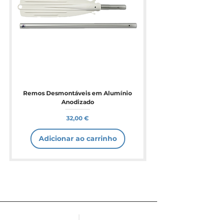
Remos Desmontáveis em Alumínio
Anodizado
Preço
32,00 €
Adicionar ao carrinho