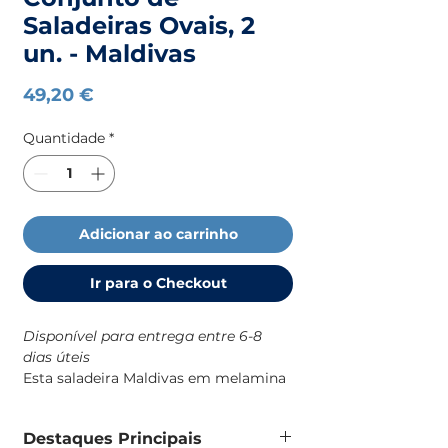
Saladeiras Ovais, 2
un. - Maldivas
Preço
49,20 €
Quantidade
*
Adicionar ao carrinho
Ir para o Checkout
Disponível para entrega entre 6-8
dias úteis
Esta saladeira Maldivas em melamina
é uma solução prática e resistente
para o dia a dia a bordo, com um
Destaques Principais
design robusto e de identidade