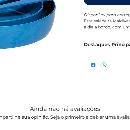
Disponível para entreg
Esta saladeira Maldiva
a dia a bordo, com um
resto da coleção Maldi
Fabricada em melamina
Destaques Princip
quedas, própria para u
BPA.
Saladeira em mela
Resistente a impac
Capacidade de 1200
Dimensões: 27,94x2
Conjunto de 2 unid
Lavável em máquina 
Design da coleção 
Ainda não há avaliações
partilhe sua opinião. Seja o primeiro a deixar uma avalia