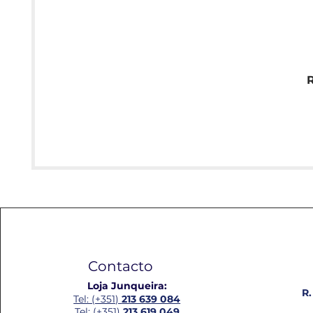
Contacto
Loja Junqueira:
R.
Tel: (+351)
213 639 084
Tel: (+351)
213 619 049