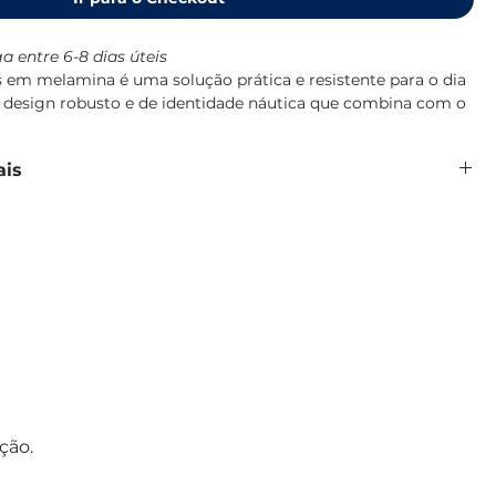
a entre 6-8 dias úteis
s em melamina é uma solução prática e resistente para o dia
 design robusto e de identidade náutica que combina com o
vas.
 100% pura, de alta densidade, resistente a impactos e
ais
so diário a bordo, lavável em máquina de lavar loiça e sem
mina 100% pura, sem BPA
tos e quedas
 / 3600 ml
0,96/34,29x26,67/33
ades
de lavar loiça
Maldivas, Marine Business
ção.