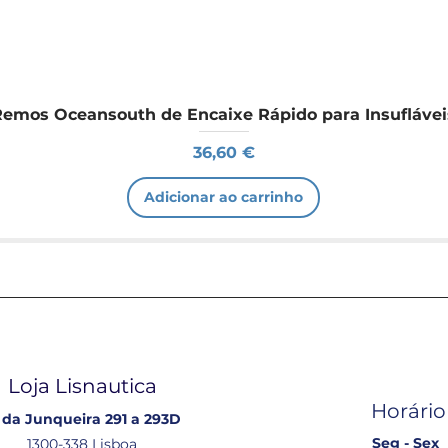
Remos Oceansouth de Encaixe Rápido para Insuflávei
Preço
36,60 €
Adicionar ao carrinho
Loja Lisnautica
Horário
 da Junqueira 291 a 293D
Seg - Sex
1300-338 Lisboa