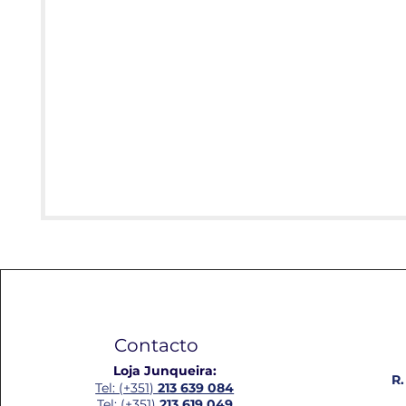
Contacto
Loja Junqueira:
R.
Tel: (+351)
213 639 084
Tel: (+351)
213 619 049