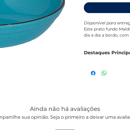
Disponível para entreg
Este prato fundo Mald
dia a dia a bordo, co
com o resto da coleçã
Fabricado em melamina
Destaques Princip
quedas, própria para u
BPA.
Prato fundo em me
Resistente a impac
Capacidade de 1000
Dimensões: Ø 20,32
Conjunto de 6 unid
Lavável em máquina 
Design da coleção 
Ainda não há avaliações
partilhe sua opinião. Seja o primeiro a deixar uma avalia