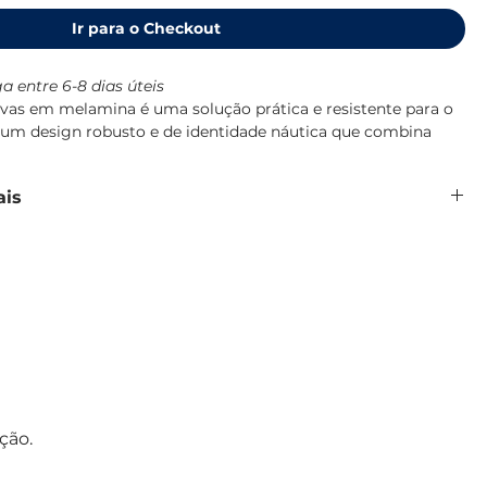
Ir para o Checkout
a entre 6-8 dias úteis
ivas em melamina é uma solução prática e resistente para o
m um design robusto e de identidade náutica que combina
o Maldivas.
 100% pura, de alta densidade, resistente a impactos e
ais
so diário a bordo, lavável em máquina de lavar loiça e sem
lamina 100% pura, sem BPA
tos e quedas
 ml
 cm.
ades, cor Água-marinha
de lavar loiça
Maldivas, Marine Business
ção.