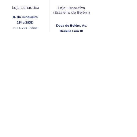
Loja Lisnautica
Loja Lisnautica
(Estaleiro de Belém​)
R. da Junqueira
291 a 293D
Doca de Belém, Av.
1300-338
Lisboa
Brasília Loja 10
1300-038
Lisboa
Contacto
Horário
Loja Junqueira:
Seg - Sex
Tel: (+351)
213 639 084
9:00 - 13:00 | 14:30 - 18:00
Tel: (+351)
213 619 049
Chamada para a rede
Sábado (Unicamente na
loja da Junqueira)
fixa nacional
9:00 - 13:00
Loja Estaleiro de Belém:
Domingo
Tel: (+351)
939 926 305
Fechado