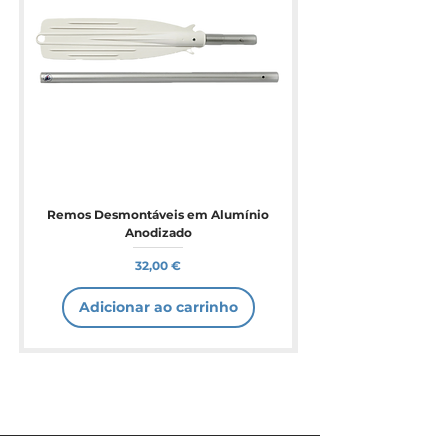
Remos Desmontáveis em Alumínio
Anodizado
Preço
32,00 €
Adicionar ao carrinho