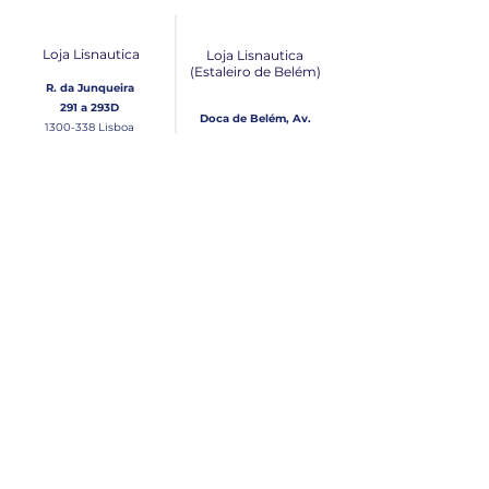
Loja Lisnautica
Loja Lisnautica
(Estaleiro de Belém​)
R. da Junqueira
291 a 293D
Doca de Belém, Av.
1300-338
Lisboa
Brasília Loja 10
1300-038
Lisboa
Contacto
Horário
Loja Junqueira:
Seg - Sex
Tel: (+351)
213 639 084
9:00 - 13:00 | 14:30 - 18:00
Tel: (+351)
213 619 049
Chamada para a rede
Sábado (Unicamente na
loja da Junqueira)
fixa nacional
9:00 - 13:00
Loja Estaleiro de Belém:
Domingo
Tel: (+351)
939 926 305
Fechado