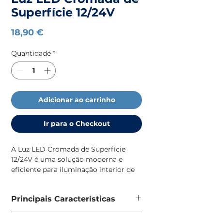
Superfície 12/24V
Preço
18,90 €
Quantidade
*
Adicionar ao carrinho
Ir para o Checkout
A Luz LED Cromada de Superfície
12/24V é uma solução moderna e
eficiente para iluminação interior de
embarcações, autocaravanas e
veículos de lazer. Com montagem à
Principais Características
face e acabamento cromado, oferece
um design elegante e discreto que se
Luz LED de superfície para