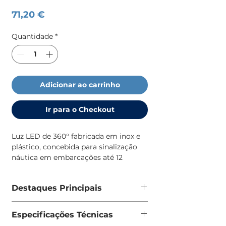
Preço
71,20 €
Quantidade
*
Adicionar ao carrinho
Ir para o Checkout
Luz LED de 360° fabricada em inox e
plástico, concebida para sinalização
náutica em embarcações até 12
metros. Garante visibilidade em todas
as direções durante a navegação
Destaques Principais
noturna, cumprindo os requisitos de
sinalização marítima para
Visibilidade de 360°
embarcações de recreio.
Especificações Técnicas
Mastro e estrutura em inox, lente