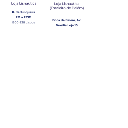
Loja Lisnautica
Loja Lisnautica
(Estaleiro de Belém​)
R. da Junqueira
291 a 293D
Doca de Belém, Av.
1300-338
Lisboa
Brasília Loja 10
1300-038
Lisboa
Contacto
Horário
Loja Junqueira:
Seg - Sex
Tel: (+351)
213 639 084
9:00 - 13:00 | 14:30 - 18:00
Tel: (+351)
213 619 049
Chamada para a rede
Sábado (Unicamente na
loja da Junqueira)
fixa nacional
9:00 - 13:00
Loja Estaleiro de Belém:
Domingo
Tel: (+351)
939 926 305
Fechado