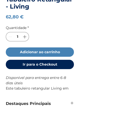
- Living
Preço
62,80 €
Quantidade
*
Adicionar ao carrinho
Ir para o Checkout
Disponível para entrega entre 6-8
dias úteis
Este tabuleiro retangular Living em
melamina é uma solução prática e
resistente para o dia a dia a bordo,
Destaques Principais
com um design robusto e de
identidade náutica que combina com
Tabuleiro retangular em melamina