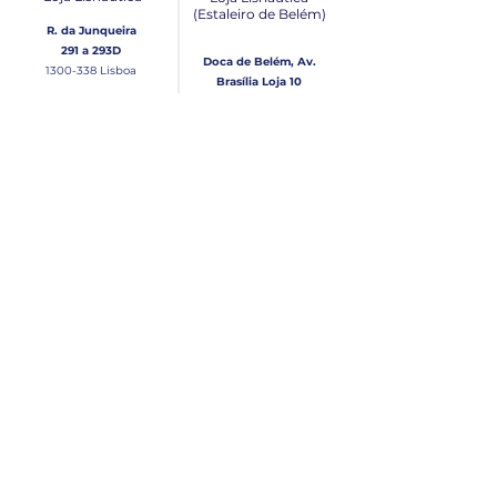
(Estaleiro de Belém​)
R. da Junqueira
291 a 293D
Doca de Belém, Av.
1300-338
Lisboa
Brasília Loja 10
1300-038
Lisboa
Contacto
Horário
Loja Junqueira:
Seg - Sex
Tel: (+351)
213 639 084
9:00 - 13:00 | 14:30 - 18:00
Tel: (+351)
213 619 049
Chamada para a rede
Sábado (Unicamente na
loja da Junqueira)
fixa nacional
9:00 - 13:00
Loja Estaleiro de Belém:
Domingo
Tel: (+351)
939 926 305
Fechado
Email