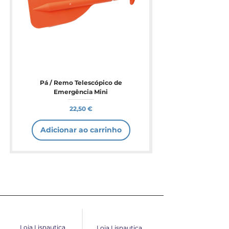
Pá / Remo Telescópico de
Emergência Mini
Preço
22,50 €
Adicionar ao carrinho
Loja Lisnautica
Loja Lisnautica