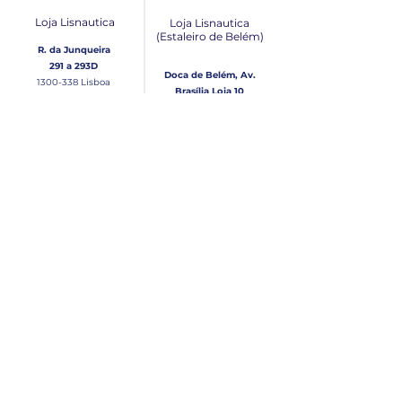
Loja Lisnautica
Loja Lisnautica
(Estaleiro de Belém​)
R. da Junqueira
291 a 293D
Doca de Belém, Av.
1300-338
Lisboa
Brasília Loja 10
1300-038
Lisboa
Contacto
Horário
Loja Junqueira:
Seg - Sex
Tel: (+351)
213 639 084
9:00 - 13:00 | 14:30 - 18:00
Tel: (+351)
213 619 049
Chamada para a rede
Sábado (Unicamente na
loja da Junqueira)
fixa nacional
9:00 - 13:00
Loja Estaleiro de Belém:
Domingo
Tel: (+351)
939 926 305
Fechado