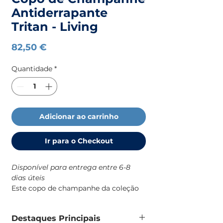
Antiderrapante
Tritan - Living
Preço
82,50 €
Quantidade
*
Adicionar ao carrinho
Ir para o Checkout
Disponível para entrega entre 6-8
dias úteis
Este copo de champanhe da coleção
Living da Marine Business foi
desenhado especificamente para o dia
Destaques Principais
a dia a bordo, combinando robustez,