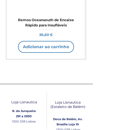
Remos Oceansouth de Encaixe
Rápido para Insufláveis
Preço
36,60 €
Adicionar ao carrinho
Loja Lisnautica
Loja Lisnautica
(Estaleiro de Belém​)
R. da Junqueira
291 a 293D
Doca de Belém, Av.
1300-338
Lisboa
Brasília Loja 10
1300-038
Lisboa