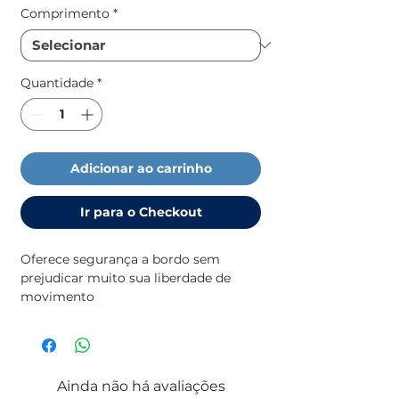
Comprimento
*
Quantidade
*
Adicionar ao carrinho
Ir para o Checkout
Oferece segurança a bordo sem
prejudicar muito sua liberdade de
movimento
• Feito de tira de poliéster durável e
resistente a UV de 25 mm
• Possui dois laços para prendê-lo ao
barco
Ainda não há avaliações
• Disponível na cor branca e em