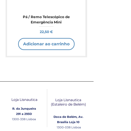
Pá / Remo Telescópico de
Emergência Mini
Preço
22,50 €
Adicionar ao carrinho
Loja Lisnautica
Loja Lisnautica
(Estaleiro de Belém​)
R. da Junqueira
291 a 293D
Doca de Belém, Av.
1300-338
Lisboa
Brasília Loja 10
1300-038
Lisboa