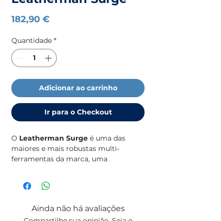
Preço
182,90 €
Quantidade
*
Adicionar ao carrinho
Ir para o Checkout
O
Leatherman Surge
é uma das
maiores e mais robustas multi-
ferramentas da marca, uma
verdadeira potência, desenhada para
enfrentar os trabalhos mais exigentes.
Equipada com
alicates de grande
Ainda não há avaliações
dimensão
,
lâminas mais longas
,
Compartilhe sua opinião. Seja o
travas de fácil utilização
e um