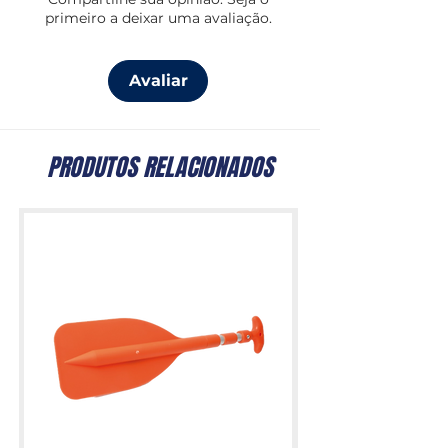
primeiro a deixar uma avaliação.
sistema exclusivo de troca de
lâminas
, esta ferramenta foi feita para
durar e trabalhar duro. Inclui ainda
Avaliar
cortadores de fio premium
substituíveis
e
quatro ferramentas
de acesso externo
, que permitem um
uso rápido e prático no dia a dia.
PRODUTOS RELACIONADOS
Ideal para profissionais e utilizadores
exigentes, o Surge foi
orgulhosamente construído em
Portland, Oregon
, e está
coberto
pela garantia Leatherman de 25
anos
.
Bolsa vendida à parte.