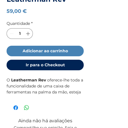
Preço
59,00 €
Quantidade
*
Adicionar ao carrinho
Ir para o Checkout
O
Leatherman Rev
oferece-lhe toda a
funcionalidade de uma caixa de
ferramentas na palma da mão, esteja
onde estiver seja debaixo do capô, no
acampamento, a tratar de pequenas
reparações em casa ou simplesmente
a abrir uma bebida entre amigos.
Ainda não há avaliações
Compartilhe sua opinião. Seja o
Este modelo inclui
14 ferramentas