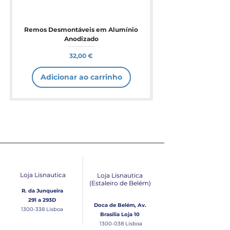
Remos Desmontáveis em Alumínio
Anodizado
Preço
32,00 €
Adicionar ao carrinho
Loja Lisnautica
Loja Lisnautica
(Estaleiro de Belém​)
R. da Junqueira
291 a 293D
Doca de Belém, Av.
1300-338
Lisboa
Brasília Loja 10
1300-038
Lisboa