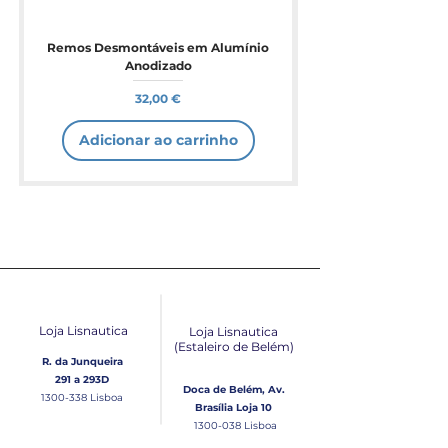
Remos Desmontáveis em Alumínio
Anodizado
Preço
32,00 €
Adicionar ao carrinho
Loja Lisnautica
Loja Lisnautica
(Estaleiro de Belém​)
R. da Junqueira
291 a 293D
Doca de Belém, Av.
1300-338
Lisboa
Brasília Loja 10
1300-038
Lisboa