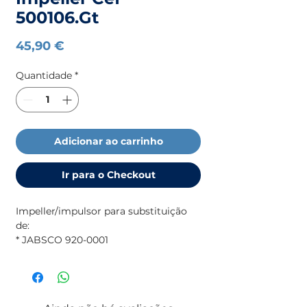
500106.Gt
Preço
45,90 €
Quantidade
*
Adicionar ao carrinho
Ir para o Checkout
Impeller/impulsor para substituição
de:
* JABSCO 920-0001
* JOHNSON 09-1028B
Number impeller sheets 8(A): 16
mm(B): 65.00 mm(C): 50.20 mm.
(imagem ilustrativa) - Para outros