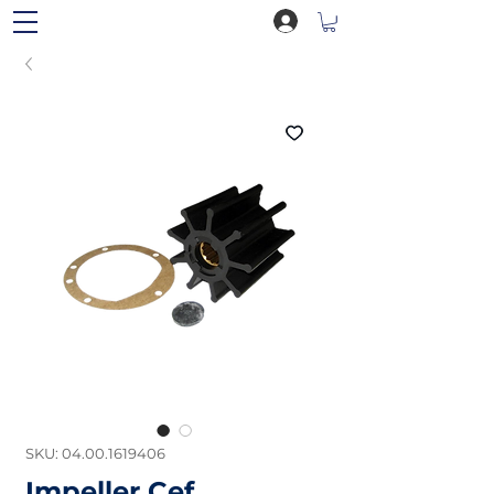
SKU: 04.00.1619406
Impeller Cef