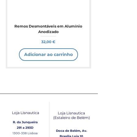
Remos Desmontáveis em Alumínio
Anodizado
Preço
32,00 €
Adicionar ao carrinho
Loja Lisnautica
Loja Lisnautica
(Estaleiro de Belém​)
R. da Junqueira
291 a 293D
Doca de Belém, Av.
1300-338
Lisboa
Brasília Loja 10