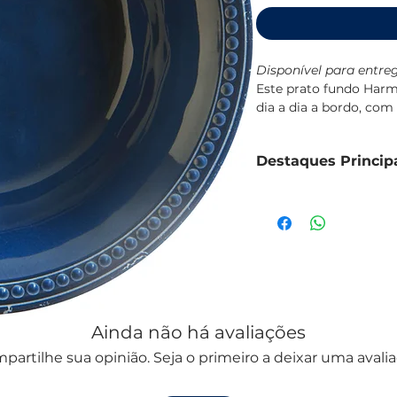
Disponível para entreg
Este prato fundo Harm
dia a dia a bordo, co
com o resto da coleç
Fabricado em melamina
Destaques Princip
quedas, própria para u
BPA.
Prato fundo em me
Resistente a impac
Capacidade de 205 
Dimensões: Ø20,5
Conjunto de 6 unida
Lavável em máquina 
Design da coleção 
Ainda não há avaliações
partilhe sua opinião. Seja o primeiro a deixar uma avalia