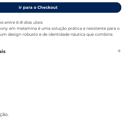
Ir para o Checkout
a entre 6-8 dias úteis
ony em melamina é uma solução prática e resistente para o
m um design robusto e de identidade náutica que combina
ão Harmony.
 100% pura, de alta densidade, resistente a impactos e
ais
so diário a bordo, lavável em máquina de lavar loiça e sem
lamina 100% pura, sem BPA
tos e quedas
gr
cm
des, cor Azul
de lavar loiça
Harmony, Marine Business
ção.