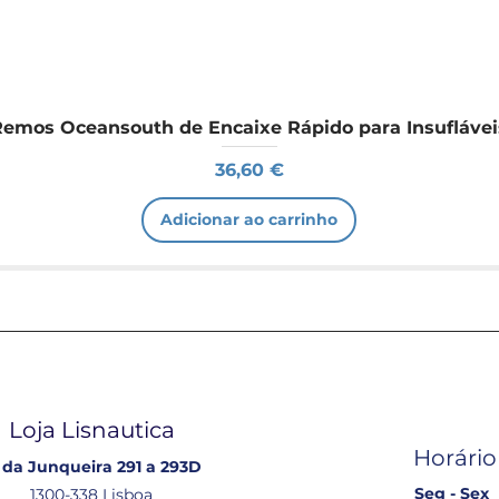
Remos Oceansouth de Encaixe Rápido para Insuflávei
Preço
36,60 €
Adicionar ao carrinho
Loja Lisnautica
Horário
 da Junqueira 291 a 293D
Seg - Sex
1300-338 Lisboa