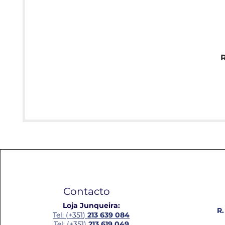
Contacto
Loja Junqueira:
R.
Tel: (+351)
213 639 084
Tel: (+351)
213 619 049