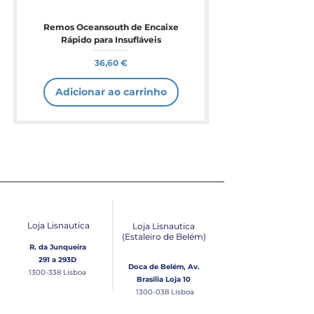
Remos Oceansouth de Encaixe
Rápido para Insufláveis
Preço
36,60 €
Adicionar ao carrinho
Loja Lisnautica
Loja Lisnautica
(Estaleiro de Belém​)
R. da Junqueira
291 a 293D
Doca de Belém, Av.
1300-338
Lisboa
Brasília Loja 10
1300-038
Lisboa