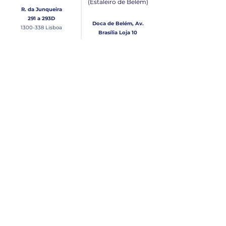
(Estaleiro de Belém​)
R. da Junqueira
291 a 293D
Doca de Belém, Av.
1300-338
Lisboa
Brasília Loja 10
1300-038
Lisboa
Contacto
Horário
Loja Junqueira:
Seg - Sex
Tel: (+351)
213 639 084
9:00 - 13:00 | 14:30 - 18:00
Tel: (+351)
213 619 049
Chamada para a rede
Sábado (Unicamente na
loja da Junqueira)
fixa nacional
9:00 - 13:00
Loja Estaleiro de Belém:
Domingo
Tel: (+351)
939 926 305
Fechado
Email