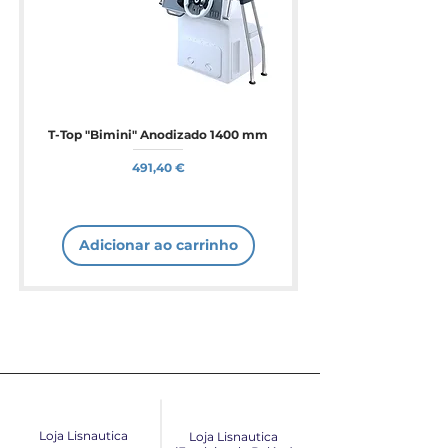
T-Top "Bimini" Anodizado 1400 mm
Preço
491,40 €
Adicionar ao carrinho
Loja Lisnautica
Loja Lisnautica