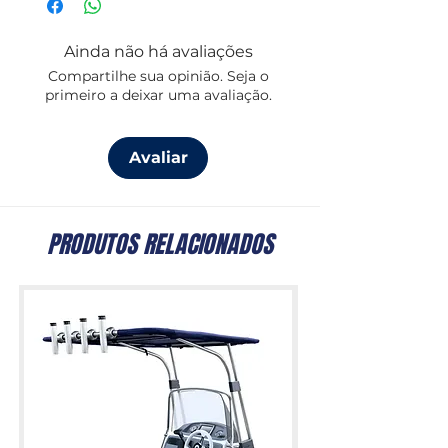
Modelo M6
Roscamento:
6 mm
Ainda não há avaliações
Compartilhe sua opinião. Seja o
Modelo M8
primeiro a deixar uma avaliação.
Roscamento:
8 mm
Avaliar
PRODUTOS RELACIONADOS