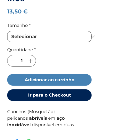
Preço
13,50 €
Tamanho
*
Quantidade
*
Adicionar ao carrinho
Ir para o Checkout
Ganchos (Mosquetão)
pelicanos
abríveis
em
aço
inoxidável
disponível em duas
versões: