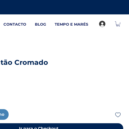
CONTACTO
BLOG
TEMPO E MARÉS
atão Cromado
nho
Ir para o Checkout