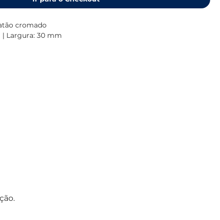
latão cromado
| Largura: 30 mm
ção.