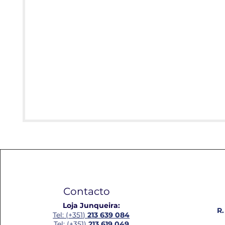
Contacto
Loja Junqueira:
R.
Tel: (+351)
213 639 084
Tel: (+351)
213 619 049