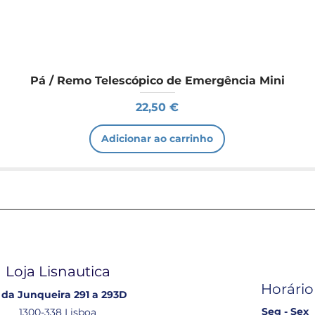
Pá / Remo Telescópico de Emergência Mini
Preço
22,50 €
Adicionar ao carrinho
Loja Lisnautica
Horário
 da Junqueira 291 a 293D
Seg - Sex
1300-338 Lisboa