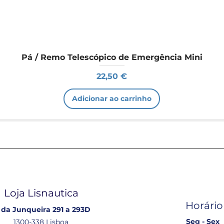
Pá / Remo Telescópico de Emergência Mini
Preço
22,50 €
Adicionar ao carrinho
Loja Lisnautica
Horário
 da Junqueira 291 a 293D
Seg - Sex
1300-338 Lisboa