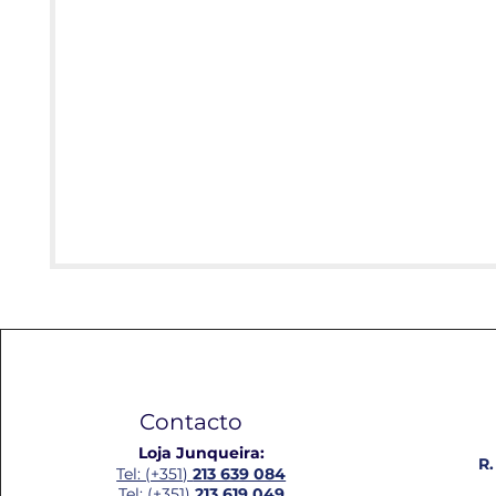
Contacto
Loja Junqueira:
R.
Tel: (+351)
213 639 084
Tel: (+351)
213 619 049