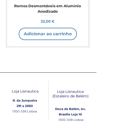
Remos Desmontáveis em Alumínio
Anodizado
Preço
32,00 €
Adicionar ao carrinho
Loja Lisnautica
Loja Lisnautica
(Estaleiro de Belém​)
R. da Junqueira
291 a 293D
Doca de Belém, Av.
1300-338
Lisboa
Brasília Loja 10
1300-038
Lisboa