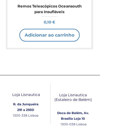
Remos Telescópicos Oceansouth
para Insufláveis
Preço
0,10 €
Adicionar ao carrinho
Loja Lisnautica
Loja Lisnautica
(Estaleiro de Belém​)
R. da Junqueira
291 a 293D
Doca de Belém, Av.
1300-338
Lisboa
Brasília Loja 10
1300-038
Lisboa