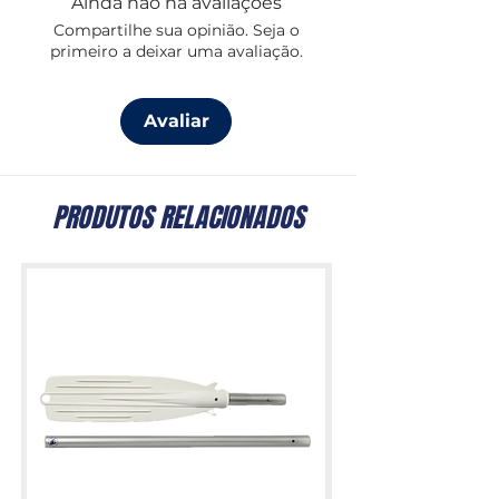
Ainda não há avaliações
todas as superfícies marinhas e à 
Compartilhe sua opinião. Seja o
volta da casa. Ideal para ser utilizado 
primeiro a deixar uma avaliação.
para remover faixas pretas ou sujidade 
de fibra de vidro, metal, plástico, 
borracha, vinil ou superfícies pintadas.
Avaliar
PRODUTOS RELACIONADOS