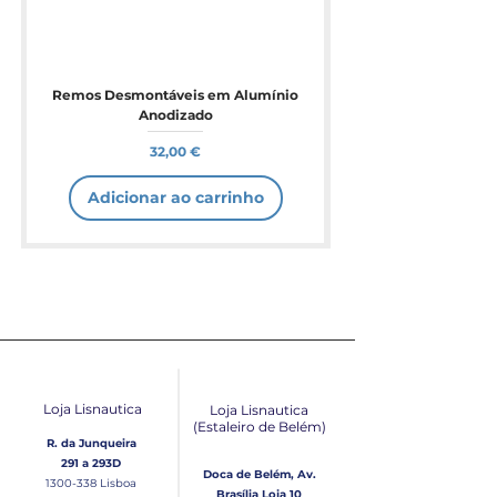
Remos Desmontáveis em Alumínio
Anodizado
Preço
32,00 €
Adicionar ao carrinho
Loja Lisnautica
Loja Lisnautica
(Estaleiro de Belém​)
R. da Junqueira
291 a 293D
Doca de Belém, Av.
1300-338
Lisboa
Brasília Loja 10