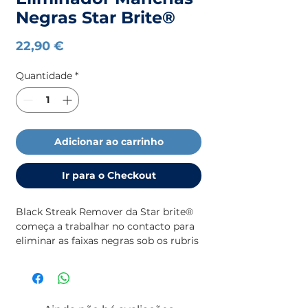
Negras Star Brite®
Preço
22,90 €
Quantidade
*
Adicionar ao carrinho
Ir para o Checkout
Black Streak Remover da Star brite® 
começa a trabalhar no contacto para 
eliminar as faixas negras sob os rubris 
ou em qualquer outro lugar do barco. 
Além de ser a melhor forma de 
eliminar as faixas negras, este produto 
é um óptimo produto de limpeza para 