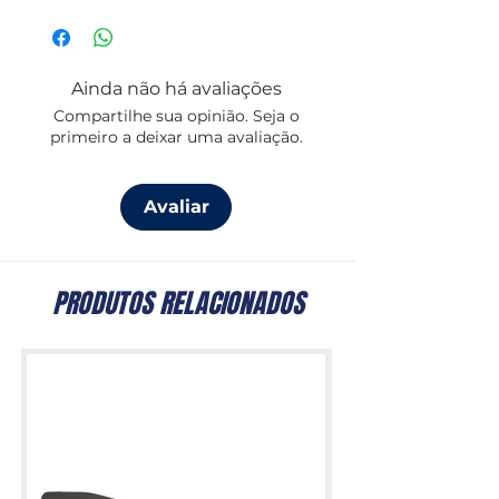
proporcionar liberdade de rotação e
evitar a torção da corrente ou do
cabo, é ideal para aplicações náuticas
Ainda não há avaliações
exigentes. Fabricado em aço
Compartilhe sua opinião. Seja o
inoxidável de alta qualidade, oferece
primeiro a deixar uma avaliação.
resistência à corrosão, durabilidade e
eficiência nas manobras de
ancoragem.
Avaliar
PRODUTOS RELACIONADOS