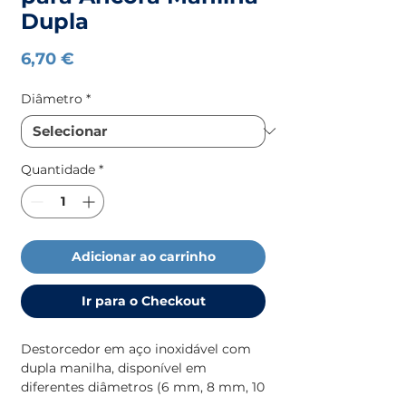
Dupla
Preço
6,70 €
Diâmetro
*
Quantidade
*
Adicionar ao carrinho
Ir para o Checkout
Destorcedor em aço inoxidável com
dupla manilha, disponível em
diferentes diâmetros (6 mm, 8 mm, 10
mm e 12 mm). Projetado para