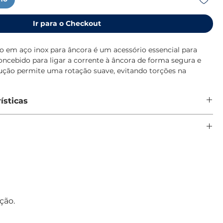
Ir para o Checkout
o em aço inox para âncora é um acessório essencial para
oncebido para ligar a corrente à âncora de forma segura e
rução permite uma rotação suave, evitando torções na
o a passagem pela roldana de proa durante as manobras de
ísticas
dável de alta resistência, garante excelente durabilidade e
e corrente e âncora
ra a corrosão, mesmo em ambientes marítimos exigentes. É
ue evita torção da corrente
a melhorar a segurança e a fluidez das operações a bordo.
a roldana de proa
mm
stente à corrosão
2 mm
de em ambiente marítimo
a nas manobras de fundeio
ativo e profissional
ção.