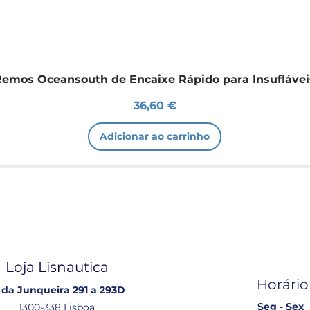
Remos Oceansouth de Encaixe Rápido para Insuflávei
Preço
36,60 €
Adicionar ao carrinho
Loja Lisnautica
Horário
 da Junqueira 291 a 293D
Seg - Sex
1300-338 Lisboa