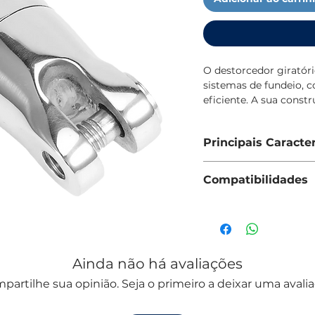
O destorcedor giratóri
sistemas de fundeio, c
eficiente. A sua const
corrente e facilitand
ancoragem.
Principais Caracter
Fabricado em aço inoxi
Ligação segura entr
elevada proteção cont
Compatibilidades
Sistema giratório q
uma solução fiável par
Passagem suave pel
Correntes de 6–8 
Aço inoxidável resi
Correntes de 10–1
Elevada durabilida
Melhora a eficiênci
Ideal para uso recre
Ainda não há avaliações
partilhe sua opinião. Seja o primeiro a deixar uma avalia