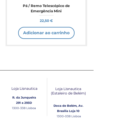
Pá / Remo Telescópico de
Emergência Mini
Preço
22,50 €
Adicionar ao carrinho
Loja Lisnautica
Loja Lisnautica
(Estaleiro de Belém​)
R. da Junqueira
291 a 293D
Doca de Belém, Av.
1300-338
Lisboa
Brasília Loja 10
1300-038
Lisboa