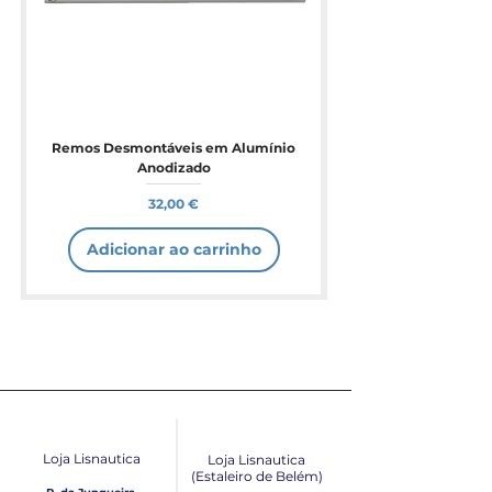
Remos Desmontáveis em Alumínio
Anodizado
Preço
32,00 €
Adicionar ao carrinho
Loja Lisnautica
Loja Lisnautica
(Estaleiro de Belém​)