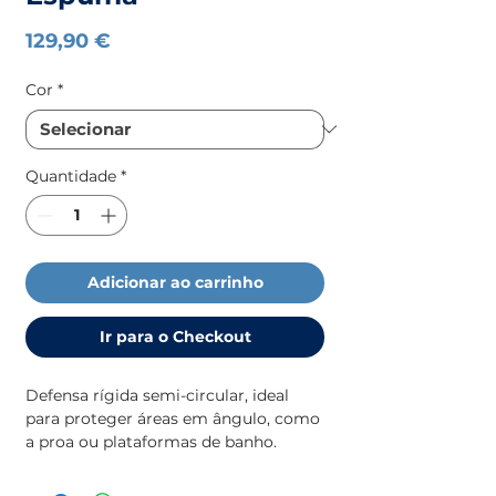
Preço
129,90 €
Cor
*
Quantidade
*
Adicionar ao carrinho
Ir para o Checkout
Defensa rígida semi-circular, ideal
para proteger áreas em ângulo, como
a proa ou plataformas de banho.
Fabricada com enchimento de
espuma para maior absorção de