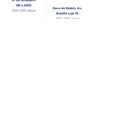
R. da Junqueira
291 a 293D
Doca de Belém, Av.
1300-338
Lisboa
Brasília Loja 10
1300-038
Lisboa
Contacto
Horário
Loja Junqueira:
Seg - Sex
Tel: (+351)
213 639 084
9:00 - 13:00 | 14:30 - 18:00
Tel: (+351)
213 619 049
Chamada para a rede
Sábado (Unicamente na
loja da Junqueira)
fixa nacional
9:00 - 13:00
Loja Estaleiro de Belém:
Domingo
Tel: (+351)
939 926 305
Fechado
Email
lisnautica@gmail.com