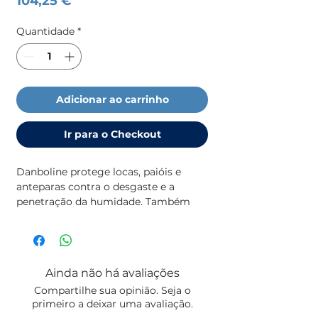
104,25 €
Quantidade
*
Adicionar ao carrinho
Ir para o Checkout
Danboline protege locas, paióis e 
anteparas contra o desgaste e a 
penetração da humidade. Também 
resiste a derrames de óleo e de 
combustível e é limpo com facilidade.
Ainda não há avaliações
Compartilhe sua opinião. Seja o
primeiro a deixar uma avaliação.