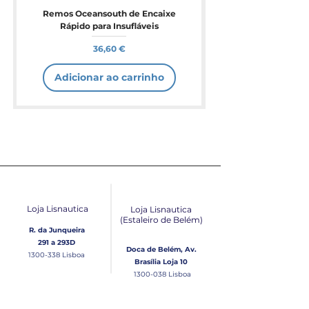
Remos Oceansouth de Encaixe
Rápido para Insufláveis
Preço
36,60 €
Adicionar ao carrinho
Loja Lisnautica
Loja Lisnautica
(Estaleiro de Belém​)
R. da Junqueira
291 a 293D
Doca de Belém, Av.
1300-338
Lisboa
Brasília Loja 10
1300-038
Lisboa