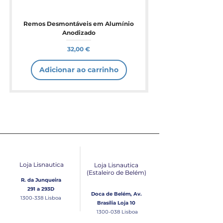
Remos Desmontáveis em Alumínio
Anodizado
Preço
32,00 €
Adicionar ao carrinho
Loja Lisnautica
Loja Lisnautica
(Estaleiro de Belém​)
R. da Junqueira
291 a 293D
Doca de Belém, Av.
1300-338
Lisboa
Brasília Loja 10
1300-038
Lisboa