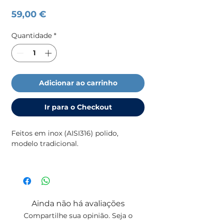
Preço
59,00 €
Quantidade
*
Adicionar ao carrinho
Ir para o Checkout
Feitos em inox (AISI316) polido,
modelo tradicional.
Comprimento total: 250 mm |
Comprimento interior: 54,4 mm |
Carga máxima: 3328 Kg(imagem
ilustrativa)
Ainda não há avaliações
Compartilhe sua opinião. Seja o