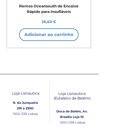
Remos Oceansouth de Encaixe
Rápido para Insufláveis
Preço
36,60 €
Adicionar ao carrinho
Loja Lisnautica
Loja Lisnautica
(Estaleiro de Belém​)
R. da Junqueira
291 a 293D
Doca de Belém, Av.
1300-338
Lisboa
Brasília Loja 10
1300-038
Lisboa