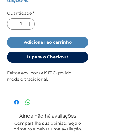
43,00 €
Quantidade
*
Adicionar ao carrinho
Ir para o Checkout
Feitos em inox (AISI316) polido,
modelo tradicional.
Comprimento total: 200 mm |
Comprimento interior: 57,2 mm |
Carga máxima: 3022 Kg
Ainda não há avaliações
(imagem ilustrativa)
Compartilhe sua opinião. Seja o
primeiro a deixar uma avaliação.